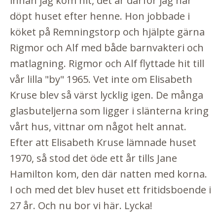
innan jag kom hit, det är därför jag har
döpt huset efter henne. Hon jobbade i
köket på Remningstorp och hjälpte gärna
Rigmor och Alf med både barnvakteri och
matlagning. Rigmor och Alf flyttade hit till
vår lilla "by" 1965. Vet inte om Elisabeth
Kruse blev så värst lycklig igen. De många
glasbuteljerna som ligger i slänterna kring
vårt hus, vittnar om något helt annat.
Efter att Elisabeth Kruse lämnade huset
1970, så stod det öde ett år tills Jane
Hamilton kom, den där natten med korna.
I och med det blev huset ett fritidsboende i
27 år. Och nu bor vi här. Lycka!