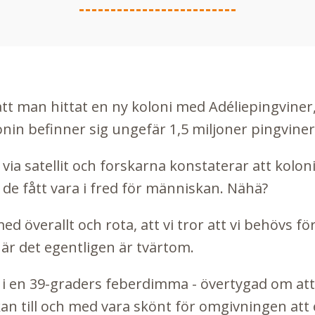
tt man hittat en ny koloni med Adéliepingviner,
nin befinner sig ungefär 1,5 miljoner pingviner
via satellit och forskarna konstaterar att kolon
 de fått vara i fred för människan. Nähä?
ed överallt och rota, att vi tror att vi behövs f
När det egentligen är tvärtom.
in i en 39-graders feberdimma - övertygad om att
an till och med vara skönt för omgivningen att e