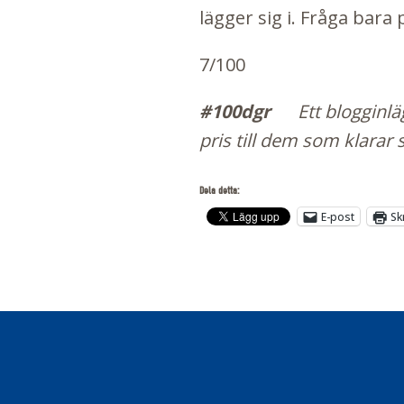
lägger sig i. Fråga bara
7/100
#100dgr
Ett b
logginlä
pris till dem som klarar 
Dela detta:
E-post
Sk