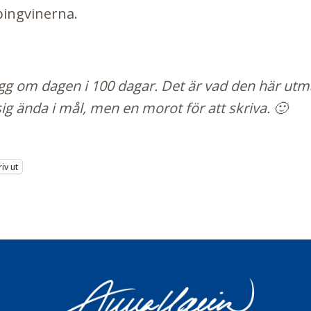
 pingvinerna.
gg om dagen i 100 dagar. Det är vad den här utma
sig ända i mål, men en morot för att skriva. 🙂
riv ut