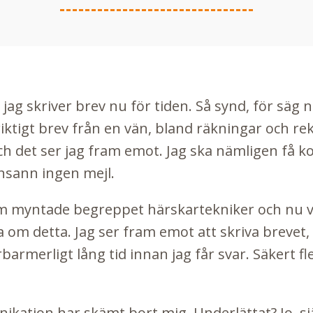
n jag skriver brev nu för tiden. Så synd, för säg
 riktigt brev från en vän, bland räkningar och r
och det ser jag fram emot. Jag ska nämligen få k
sann ingen mejl.
som myntade begreppet
härskartekniker
och nu vi
sa om detta. Jag ser fram emot att skriva brevet
barmerligt lång tid innan jag får svar. Säkert f
tion har skämt bort mig. Underlättat? Jo, sjä