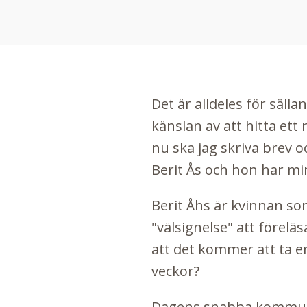
Det är alldeles för sälla
känslan av att hitta ett
nu ska jag skriva brev 
Berit Ås
och hon har min
Berit Åhs är kvinnan 
"välsignelse" att förelä
att det kommer att ta er
veckor?
Dagens snabba kommunika