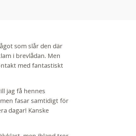
 något som slår den där
eklam i brevlådan. Men
ontakt med fantastiskt
ll jag få hennes
, men fasar samtidigt för
lera dagar! Kanske
lvklart, men ibland tror