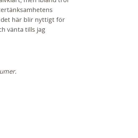
 Eftertänksamhetens
t här blir nyttigt för
h vänta tills jag
 numer.