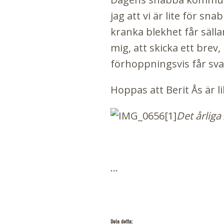
jag att vi är lite för s
kranka blekhet får säll
mig, att skicka ett brev,
förhoppningsvis får sva
Hoppas att Berit Ås är li
Det årlig
...
Dela detta: