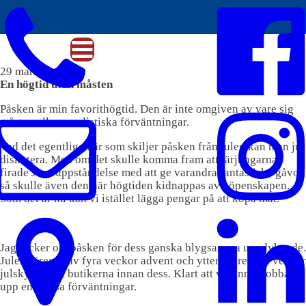
29 mars 2018
En högtid utan måsten
Påsken är min favorithögtid. Den är inte omgiven av vare sig
måsten eller orealistiska förväntningar.
Vad det egentligen är som skiljer påsken från julen kan man ju
diskutera. Men om det skulle komma fram att lärjungarna
firade Jesu uppståndelse med att ge varandra fantastiska gåvor,
så skulle även den här högtiden kidnappas av köpenskapen.
Som det är nu kan vi istället lägga pengar på att köpa mat.
Jag tycker om påsken för dess ganska blygsamma uppdykande.
Julen föregås av fyra veckor advent och ytterligare fyra veckor
julskyltning i butikerna innan dess. Klart att vi hinner jobba
upp en massa förväntningar.