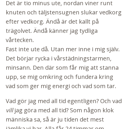
Det är tio minus ute, nordan viner runt
knuten och täljstensugnen slukar vedkorg
efter vedkorg. Ändå är det kallt på
trägolvet. Ändå känner jag tydliga
vårtecken.
Fast inte ute då. Utan mer inne i mig själv.
Det börjar rycka i vårstädningstarmen,
minsann. Den där som får mig att stanna
upp, se mig omkring och fundera kring
vad som ger mig energi och vad som tar.
Vad gör jag med all tid egentligen? Och vad
vill
jag göra med all tid? Som någon klok
människa sa, så är ju tiden det mest
jämlika vi har. Alla får 24 timmar om