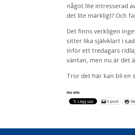
något lite intresserad av
det lite märkligt? Och fa
Det finns verkligen inge
sitter lika självklart i 
inför ett tredagars ridl
väntan, men nu är det ä
Tror det här kan bli e
Dela detta:
E-post
Sk