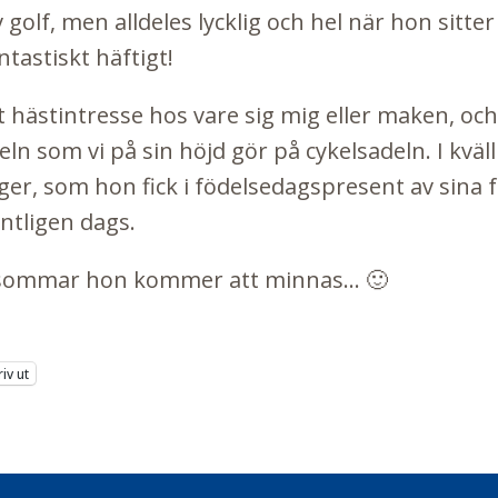
 golf, men alldeles lycklig och hel när hon sitte
ntastiskt häftigt!
t hästintresse hos vare sig mig eller maken, oc
sadeln som vi på sin höjd gör på cykelsadeln. I kv
äger, som hon fick i födelsedagspresent av sina f
ntligen dags.
n sommar hon kommer att minnas... 🙂
riv ut