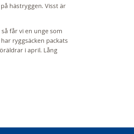
r på hästryggen. Visst är
h så får vi en unge som
äll har ryggsäcken packats
öräldrar i april. Lång