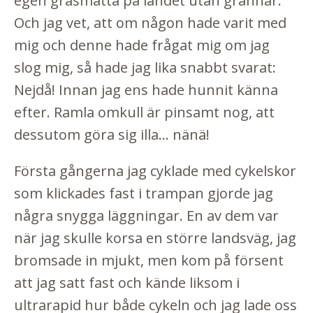
egen gräsmatta på landet utan grannar.
Och jag vet, att om någon hade varit med
mig och denne hade frågat mig om jag
slog mig, så hade jag lika snabbt svarat:
Nejdå! Innan jag ens hade hunnit känna
efter. Ramla omkull är pinsamt nog, att
dessutom göra sig illa... nänä!
Första gångerna jag cyklade med cykelskor
som klickades fast i trampan gjorde jag
några snygga läggningar. En av dem var
när jag skulle korsa en större landsväg, jag
bromsade in mjukt, men kom på försent
att jag satt fast och kände liksom i
ultrarapid hur både cykeln och jag lade oss