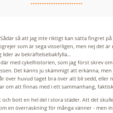
 Sådär så att jag inte riktigt kan sätta fingret på
jobbgrejer som är sega visserligen, men nej det är
 lider av bekräftelsebakfylla...
et där med cykelhistorien, som jag först skrev om
essen
. Det känns ju skämmigt att erkänna, men j
över huvud taget bra över att bli sedd, eller nä
r om att finnas med i ett sammanhang, faktisk
et och bott en hel del i stora städer. Att det skull
som en överraskning för många vänner - men int