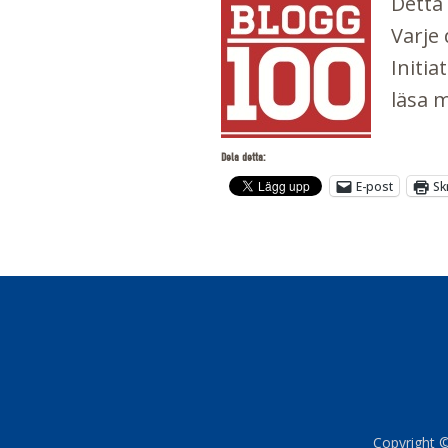
Detta 
Varje 
Initi
läsa 
Dela detta:
E-post
Sk
Copyright ©