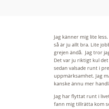
Jag känner mig lite less.
så är ju allt bra. Lite 
grejen ändå. Jag tror jag
Det var ju riktigt kul d
sedan valsade runt
i pr
uppmärksamhet. Jag mår 
kanske ännu mer handla
Jag har flyttat runt i liv
fann mig tillrätta kom 