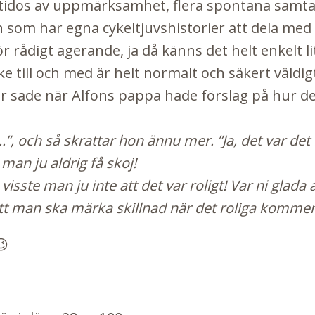
ltidos av uppmärksamhet, flera spontana samta
 som har egna cykeltjuvshistorier att dela med si
r rådigt agerande, ja då känns det helt enkelt l
ke till och med är helt normalt och säkert väldigt
 sade när Alfons pappa hade förslag på hur de 
.”, och så skrattar hon ännu mer. ”Ja, det var de
man ju aldrig få skoj!
visste man ju inte att det var roligt! Var ni glada a
 att man ska märka skillnad när det roliga kommer
😉