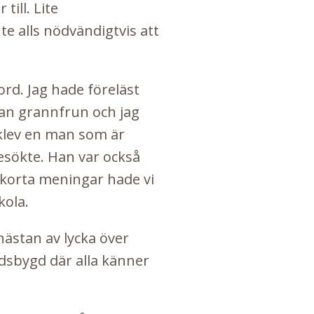
ill. Lite
e alls nödvändigtvis att
. Jag hade föreläst
nan grannfrun och jag
 klev en man som är
besökte. Han var också
 korta meningar hade vi
kola.
nästan av lycka över
sbygd där alla känner