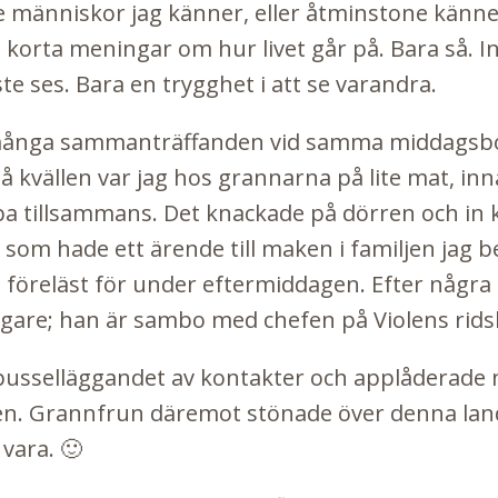
 människor jag känner, eller åtminstone känner t
korta meningar om hur livet går på. Bara så. Int
te ses. Bara en trygghet i att se varandra.
ånga sammanträffanden vid samma middagsbord
 kvällen var jag hos grannarna på lite mat, in
bba tillsammans. Det knackade på dörren och in
h som hade ett ärende till maken i familjen jag 
föreläst för under eftermiddagen. Efter några
ligare; han är sambo med chefen på Violens rids
 pusselläggandet av kontakter och applåderade 
. Grannfrun däremot stönade över denna land
 vara. 🙂