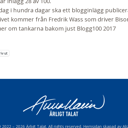
är inlägg 28 av 100.
dag i hundra dagar ska ett blogginlägg publicer
ativet kommer från Fredrik Wass som driver
Biso
mer om tankarna bakom just Blogg100 2017
riv ut
 2022 – 2026 Ärligt Talat. All rights reserved. Hemsidan skapad av A