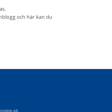
as.
nblogg
och här kan du
lizonWeb AB.