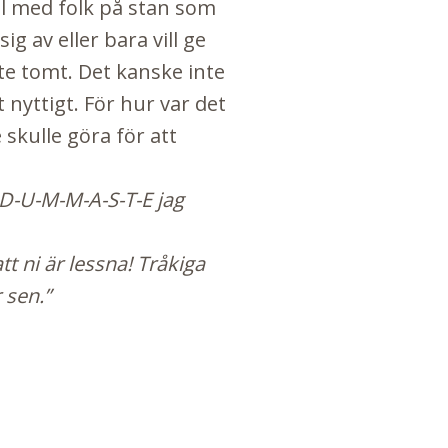
l med folk på stan som
g av eller bara vill ge
ite tomt. Det kanske inte
 nyttigt. För hur var det
skulle göra för att
t D-U-M-M-A-S-T-E jag
tt ni är lessna! Tråkiga
 sen.”