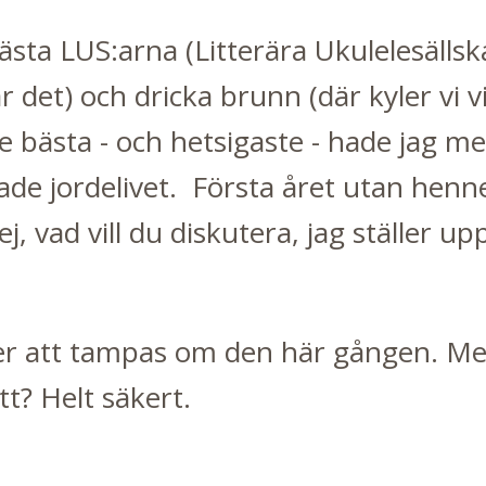
sta LUS:arna (Litterära Ukulelesällsk
ar det) och dricka brunn (där kyler vi 
De bästa - och hetsigaste - hade jag m
mnade jordelivet. Första året utan he
j, vad vill du diskutera, jag ställer u
mer att tampas om den här gången. Me
tt? Helt säkert.