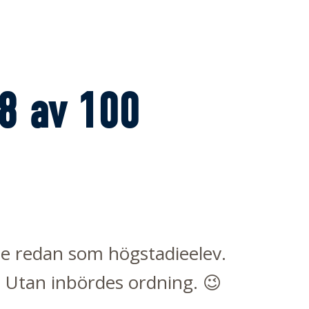
68 av 100
rbete redan som högstadieelev.
a. Utan inbördes ordning. 😉