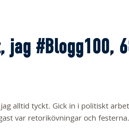
t, jag #Blogg100, 
jag alltid tyckt. Gick in i politiskt a
ligast var retorikövningar och festern