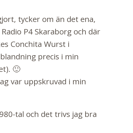
 gjort, tycker om än det ena,
s Radio P4 Skaraborg och där
kes Conchita Wurst i
n blandning precis i min
et)
. 🙂
 jag var uppskruvad i min
980-tal och det trivs jag bra