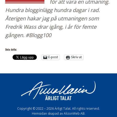
för att vara en utmaning.
Hundra blogginlägg hundra dagar i rad.
Återigen hakar jag på utmaningen som
Fredrik Wass drar igång, i år för femte
gången. #Blogg100
Dela detta:
E-post
Skriv ut
Copyright © 2022 – 2026 Ärligt Talat. All rights reserved.
Hemsidan skapad av AlizonWeb AB.