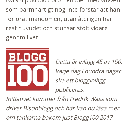
två väl påklädda promenader med vovven
som barmhärtigt nog inte förstår att han
förlorat mandomen, utan återigen har
rest huvudet och studsar stolt vidare
genom livet.
Detta är inlägg 45 av 100.
Varje dag i hundra dagar
ska ett blogginlägg
publiceras.
Initiativet kommer från Fredrik Wass som
driver
Bisonblogg
och här kan du läsa mer
om tankarna bakom just Blogg100 2017.