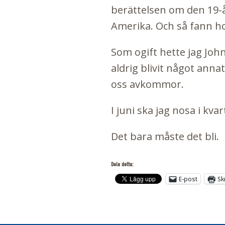
berättelsen om den 19-å
Amerika. Och så fann h
Som ogift hette jag John
aldrig blivit något ann
oss avkommor.
I juni ska jag nosa i kv
Det bara måste det bli.
Dela detta:
E-post
Sk