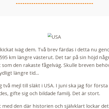
skickat iväg dem. Två brev färdas i detta nu ge
7595 km längre västerut. Det tar på sin höjd nå
som den rakaste fågelväg. Skulle breven behöv
dligt längre tid...
g två mejl till släkt i USA. I juni ska jag för för
es, gifte sig och bildade familj. Det är stort.
evt med den där historien och självklart lockar de