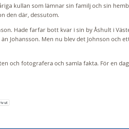
riga kullan som lämnar sin familj och sin hemby
on den där, dessutom.
son. Hade farfar bott kvar i sin by Åshult i Väs
at än Johansson. Men nu blev det Johnson och e
arten och fotografera och samla fakta. För en dag
riv ut