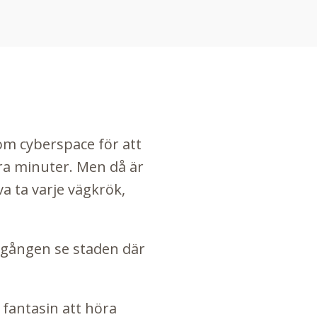
nom cyberspace för att
gra minuter. Men då är
a ta varje vägkrök,
sta gången se staden där
t fantasin att höra