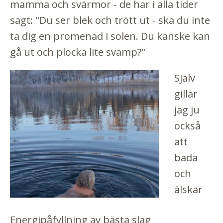
mamma och svärmor - de har i alla tider
sagt: "Du ser blek och trött ut - ska du inte
ta dig en promenad i solen. Du kanske kan
gå ut och plocka lite svamp?"
Själv
gillar
jag ju
också
att
bada
och
älskar
Energipåfyllning av bästa slag