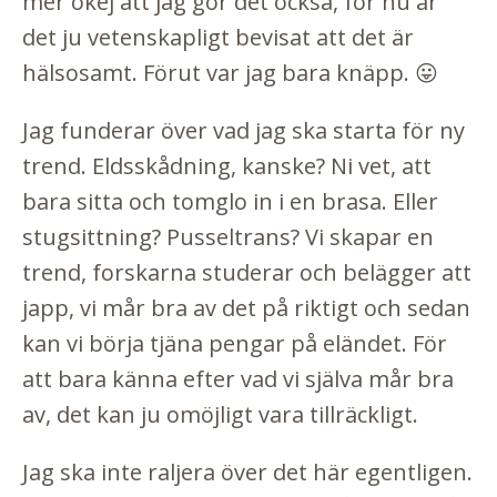
mer okej att jag gör det också, för nu är
det ju vetenskapligt bevisat att det är
hälsosamt. Förut var jag bara knäpp. 😛
Jag funderar över vad jag ska starta för ny
trend. Eldsskådning, kanske? Ni vet, att
bara sitta och tomglo in i en brasa. Eller
stugsittning? Pusseltrans? Vi skapar en
trend, forskarna studerar och belägger att
japp, vi mår bra av det på riktigt och sedan
kan vi börja tjäna pengar på eländet. För
att bara känna efter vad vi själva mår bra
av, det kan ju omöjligt vara tillräckligt.
Jag ska inte raljera över det här egentligen.