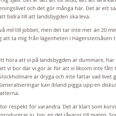
eningslivet och det gör många här. Det är ett s
att bidra till att landsbygden ska leva.
vå mil till jobbet, men det tar inte mer än 20 min
att ta mig från lägenheten i Hägerstensåsen til
 att höra att vi på landsbygden är dummare, har
att vi bor där vi gör är för att vi liksom inte fåt
Stockholmare är dryga och inte fattar vad livet 
Generaliseringar kan ibland pigga upp en disku
atterna.
 stor respekt för varandra. Det är klart som korv
producerar ju, typ, en del råvaror till maten.