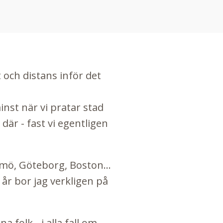
t och distans inför det
inst när vi pratar stad
där - fast vi egentligen
lmö, Göteborg, Boston...
år bor jag verkligen på
na folk - i alla fall om