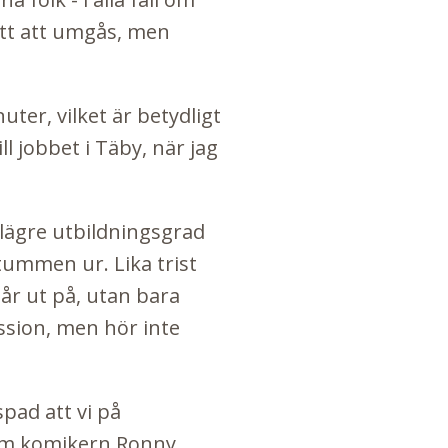
ätt att umgås, men
uter, vilket är betydligt
l jobbet i Täby, när jag
 lägre utbildningsgrad
t tummen ur. Lika trist
går ut på, utan bara
ssion, men hör inte
spad att vi på
 Som komikern Ronny