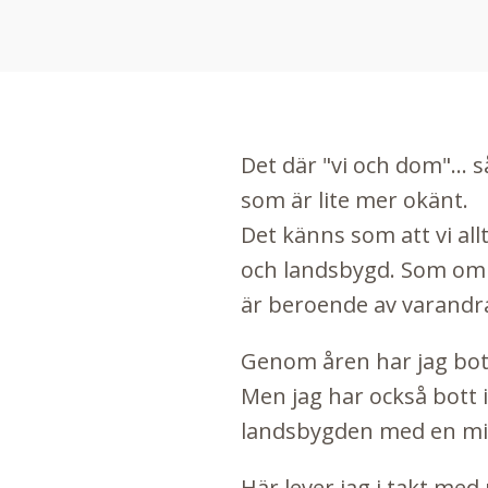
Det där "vi och dom"... s
som är lite mer okänt.
Det känns som att vi all
och landsbygd. Som om vi
är beroende av varandra 
Genom åren har jag bott
Men jag har också bott 
landsbygden med en mil t
Här lever jag i takt med m