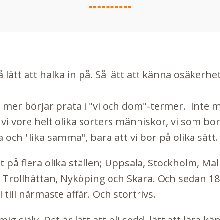
å lätt att halka in på. Så lätt att känna osäkerhe
t mer börjar prata i "vi och dom"-termer. Inte m
 vore helt olika sorters människor, vi som bor 
och "lika samma", bara att vi bor på olika sätt.
 på flera olika ställen; Uppsala, Stockholm, Ma
i Trollhättan, Nyköping och Skara. Och sedan 18 
ill närmaste affär. Och stortrivs.
ig själv. Det är lätt att bli sedd, lätt att lära kän