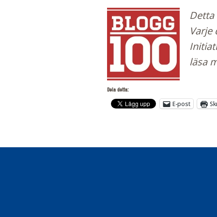
Detta 
Varje 
Initia
läsa 
Dela detta:
E-post
Sk