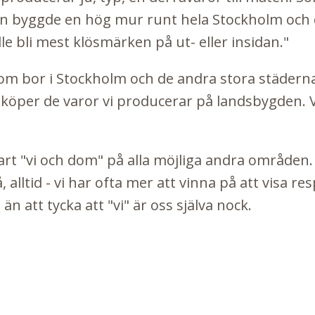
n byggde en hög mur runt hela Stockholm och de
e bli mest klösmärken på ut- eller insidan."
 som bor i Stockholm och de andra stora städern
köper de varor vi producerar på landsbygden. Va
art "vi och dom" på alla möjliga andra områden
 alltid - vi har ofta mer att vinna på att visa r
n att tycka att "vi" är oss själva nock.