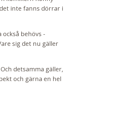
t inte fanns dörrar i
a också behövs -
re sig det nu gäller
. Och detsamma gäller,
espekt och gärna en hel