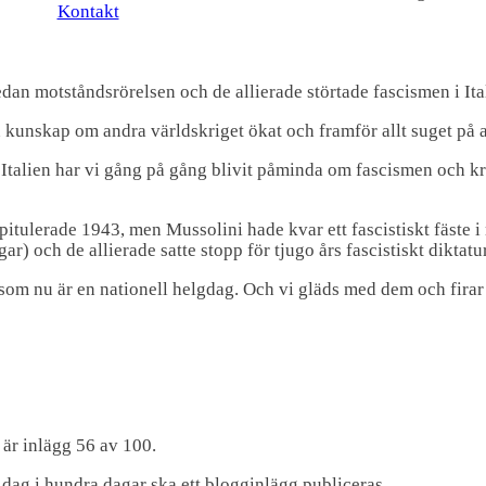
Kontakt
sedan motståndsrörelsen och de allierade störtade fascismen i Ita
in kunskap om andra världskriget ökat och framför allt suget på a
 Italien har vi gång på gång blivit påminda om fascismen och krig
itulerade 1943, men Mussolini hade kvar ett fascistiskt fäste i n
r) och de allierade satte stopp för tjugo års fascistiskt diktatur
 som nu är en nationell helgdag. Och vi gläds med dem och fira
 är inlägg 56 av 100.
 dag i hundra dagar ska ett blogginlägg publiceras.