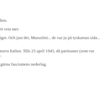
lien.
tt veta mer.
et. Och just det, Mussolini... de var ju på tyskarnas sida...
orra Italien. Tills 25 april 1945, då partisaner (som var
.
r gärna fascismens nederlag.